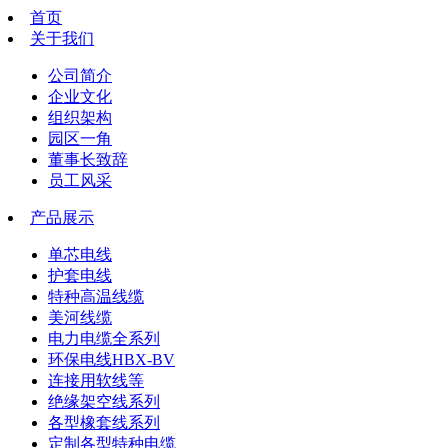
首页
关于我们
公司简介
企业文化
组织架构
园区一角
董事长致辞
员工风采
产品展示
单芯电线
护套电线
特种高温线缆
美河线缆
电力电缆全系列
环保电线HBX-BV
连接用软线等
绝缘架空线系列
各型橡套线系列
定制各型特种电缆