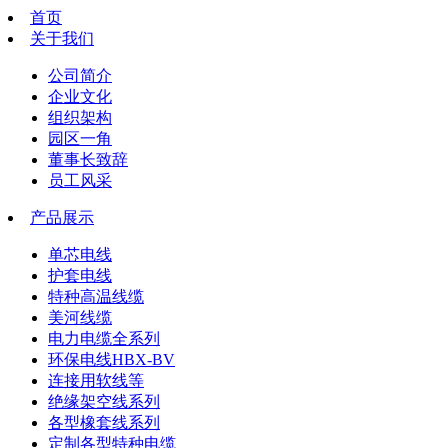
首页
关于我们
公司简介
企业文化
组织架构
园区一角
董事长致辞
员工风采
产品展示
单芯电线
护套电线
特种高温线缆
美河线缆
电力电缆全系列
环保电线HBX-BV
连接用软线等
绝缘架空线系列
各型橡套线系列
定制各型特种电缆