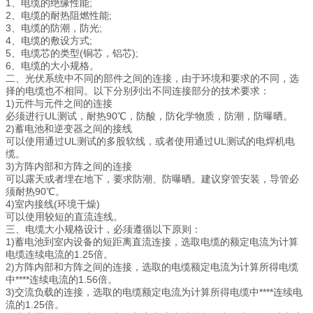
1、电缆的绝缘性能;
2、电缆的耐热阻燃性能;
3、电缆的防潮，防光;
4、电缆的敷设方式;
5、电缆芯的类型(铜芯，铝芯);
6、电缆的大小规格。
二、光伏系统中不同的部件之间的连接，由于环境和要求的不同，选
择的电缆也不相同。以下分别列出不同连接部分的技术要求：
1)元件与元件之间的连接
必须进行UL测试，耐热90℃，防酸，防化学物质，防潮，防曝晒。
2)蓄电池和逆变器之间的接线
可以使用通过UL测试的多股软线，或者使用通过UL测试的电焊机电
缆。
3)方阵内部和方阵之间的连接
可以露天或者埋在地下，要求防潮、防曝晒。建议穿管安装，导管必
须耐热90℃。
4)室内接线(环境干燥)
可以使用较短的直流连线。
三、电缆大小规格设计，必须遵循以下原则：
1)蓄电池到室内设备的短距离直流连接，选取电缆的额定电流为计算
电缆连续电流的1.25倍。
2)方阵内部和方阵之间的连接，选取的电缆额定电流为计算所得电缆
中****连续电流的1.56倍。
3)交流负载的连接，选取的电缆额定电流为计算所得电缆中****连续电
流的1.25倍。