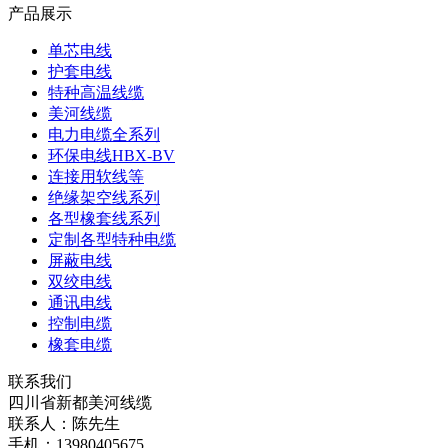
产品展示
单芯电线
护套电线
特种高温线缆
美河线缆
电力电缆全系列
环保电线HBX-BV
连接用软线等
绝缘架空线系列
各型橡套线系列
定制各型特种电缆
屏蔽电线
双绞电线
通讯电线
控制电缆
橡套电缆
联系我们
四川省新都美河线缆
联系人：陈先生
手机：13980405675