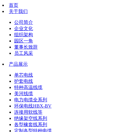
首页
关于我们
公司简介
企业文化
组织架构
园区一角
董事长致辞
员工风采
产品展示
单芯电线
护套电线
特种高温线缆
美河线缆
电力电缆全系列
环保电线HBX-BV
连接用软线等
绝缘架空线系列
各型橡套线系列
定制各型特种电缆