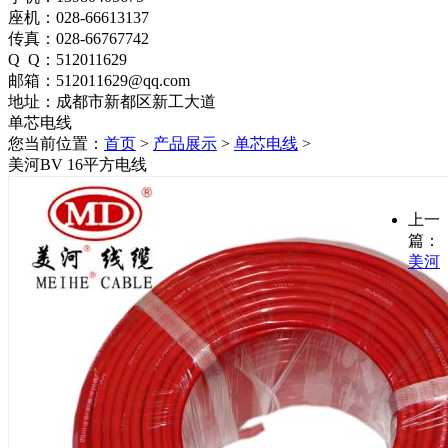
座机：028-66613137
传真：028-66767742
Q Q：512011629
邮箱：512011629@qq.com
地址：成都市新都区新工大道
单芯电线
您当前位置：
首页
>
产品展示
>
单芯电线
>
美河BV 16平方电线
上一
篇：
美河