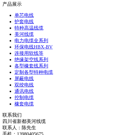
产品展示
单芯电线
护套电线
特种高温线缆
美河线缆
电力电缆全系列
环保电线HBX-BV
连接用软线等
绝缘架空线系列
各型橡套线系列
定制各型特种电缆
屏蔽电线
双绞电线
通讯电线
控制电缆
橡套电缆
联系我们
四川省新都美河线缆
联系人：陈先生
手机：13980405675