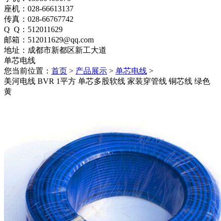
座机：028-66613137
传真：028-66767742
Q Q：512011629
邮箱：512011629@qq.com
地址：成都市新都区新工大道
单芯电线
您当前位置：
首页
>
产品展示
>
单芯电线
>
美河电线 BVR 1平方 单芯多股软线 家装穿管线 铜芯线 绿色
黄