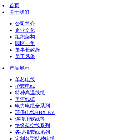
首页
关于我们
公司简介
企业文化
组织架构
园区一角
董事长致辞
员工风采
产品展示
单芯电线
护套电线
特种高温线缆
美河线缆
电力电缆全系列
环保电线HBX-BV
连接用软线等
绝缘架空线系列
各型橡套线系列
定制各型特种电缆