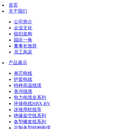
首页
关于我们
公司简介
企业文化
组织架构
园区一角
董事长致辞
员工风采
产品展示
单芯电线
护套电线
特种高温线缆
美河线缆
电力电缆全系列
环保电线HBX-BV
连接用软线等
绝缘架空线系列
各型橡套线系列
定制各型特种电缆